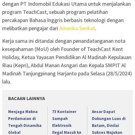
dengan PT Indomobil Edukasi Utama untuk menjalankan
program TeachCast, sebuah program pelatihan
percakapan Bahasa Inggris berbasis teknologi dengan
melibatkan pengajar dari
Amerika Serikat
.
Kerja sama ini ditandai dengan penandatanganan nota
kesepahaman (MoU) oleh Founder of TeachCast Kent
Holiday, Ketua Yayasan Pendidikan Al Madinah Kepulauan
Riau (Kepri), Abdul Manan Asngari dan Kepala SMPIT Al
Madinah Tanjungpinang Harjanto pada Selasa (28/5/2024)
lalu.
BACAAN LAINNYA
Menjaga Makna
73 Kontainer
Ansar Dapat
Perdamaian di
Sampah
Dukungan Luas di
Tengah Dinamika
Elektronik
Batam, Dinilai
Global
Ilegal Masuk ke
Sukses Majukan