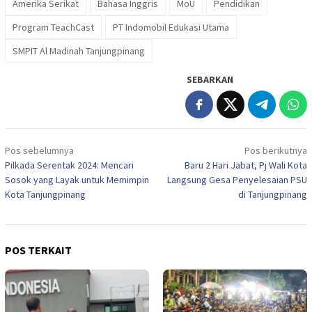
Amerika Serikat
Bahasa Inggris
MoU
Pendidikan
Program TeachCast
PT Indomobil Edukasi Utama
SMPIT Al Madinah Tanjungpinang
SEBARKAN
Navigasi
Pos sebelumnya
Pos berikutnya
pos
Pilkada Serentak 2024: Mencari
Baru 2 Hari Jabat, Pj Wali Kota
Sosok yang Layak untuk Memimpin
Langsung Gesa Penyelesaian PSU
Kota Tanjungpinang
di Tanjungpinang
POS TERKAIT