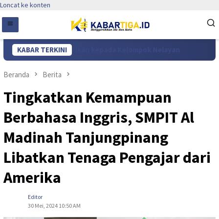
Loncat ke konten
 Penangkapan Ikan kepada Kelompok Nelayan
KABAR TERKINI
DPRD Karimu
Beranda
Berita
Tingkatkan Kemampuan
Berbahasa Inggris, SMPIT Al
Madinah Tanjungpinang
Libatkan Tenaga Pengajar dari
Amerika
Editor
30 Mei, 2024 10:50 AM