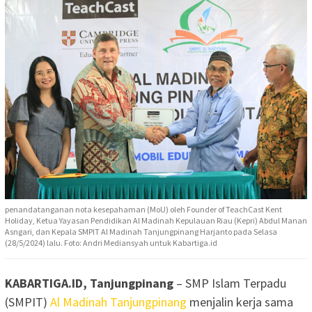
penandatanganan nota kesepahaman (MoU) oleh Founder of TeachCast Kent
Holiday, Ketua Yayasan Pendidikan Al Madinah Kepulauan Riau (Kepri) Abdul Manan
Asngari, dan Kepala SMPIT Al Madinah Tanjungpinang Harjanto pada Selasa
(28/5/2024) lalu. Foto: Andri Mediansyah untuk Kabartiga.id
KABARTIGA.ID, Tanjungpinang
– SMP Islam Terpadu
(SMPIT)
Al Madinah Tanjungpinang
menjalin kerja sama