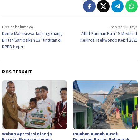
Navigasi
Pos sebelumnya
Pos berikutnya
pos
Demo Mahasiswa Tanjungpinang-
Atlet Karimun Raih 19 Medali di
Bintan Sampaikan 13 Tuntutan di
Kejurda Taekwondo Kepri 2025
DPRD Kepri
POS TERKAIT
Wabup Apresiasi Kinerja
Puluhan Rumah Rusak
Baznas, Program Lingga
Diterjang Puting Beliung di