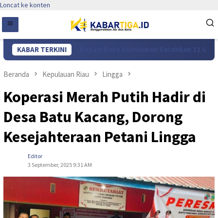
Loncat ke konten
rpenjara
KABAR TERKINI
Bupati Roby Kurniawan Serahkan 11 Unit Sara
Beranda
Kepulauan Riau
Lingga
Koperasi Merah Putih Hadir di
Desa Batu Kacang, Dorong
Kesejahteraan Petani Lingga
Editor
3 September, 2025 9:31 AM