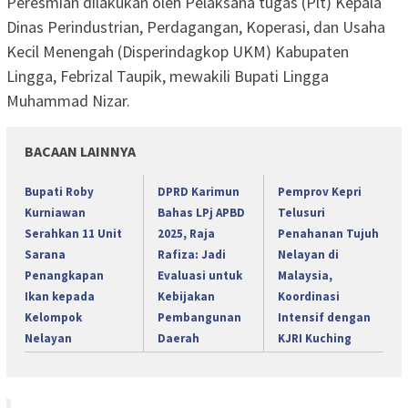
Peresmian dilakukan oleh Pelaksana tugas (Plt) Kepala
Dinas Perindustrian, Perdagangan, Koperasi, dan Usaha
Kecil Menengah (Disperindagkop UKM) Kabupaten
Lingga, Febrizal Taupik, mewakili Bupati Lingga
Muhammad Nizar.
BACAAN LAINNYA
Bupati Roby
DPRD Karimun
Pemprov Kepri
Kurniawan
Bahas LPj APBD
Telusuri
Serahkan 11 Unit
2025, Raja
Penahanan Tujuh
Sarana
Rafiza: Jadi
Nelayan di
Penangkapan
Evaluasi untuk
Malaysia,
Ikan kepada
Kebijakan
Koordinasi
Kelompok
Pembangunan
Intensif dengan
Nelayan
Daerah
KJRI Kuching