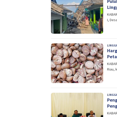
Pulu
Ling
KABART
I, Des
LINGG
Harg
Peta
KABART
Riau,
LINGG
Peng
Peng
KABART