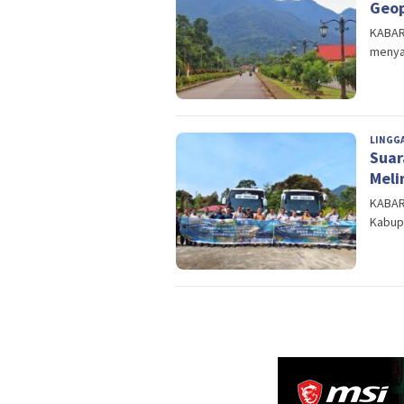
Geop
KABART
menya
LINGG
Suar
Meli
KABART
Kabupa