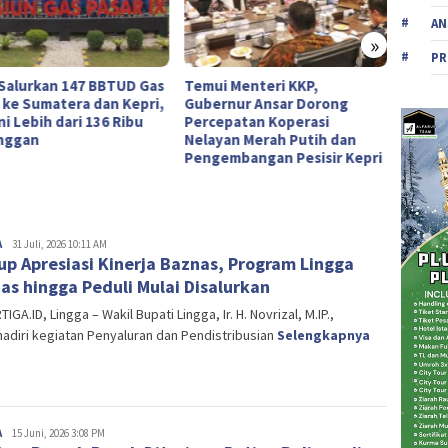
AN
»
PR
Salurkan 147 BBTUD Gas
Temui Menteri KKP,
Ketika
 ke Sumatera dan Kepri,
Gubernur Ansar Dorong
Hibura
i Lebih dari 136 Ribu
Percepatan Koperasi
nggan
Nelayan Merah Putih dan
Pengembangan Pesisir Kepri
A
Editor
31 Juli, 2026 10:11 AM
p Apresiasi Kinerja Baznas, Program Lingga
as hingga Peduli Mulai Disalurkan
IGA.ID, Lingga – Wakil Bupati Lingga, Ir. H. Novrizal, M.IP.,
diri kegiatan Penyaluran dan Pendistribusian
Selengkapnya
A
Editor
15 Juni, 2026 3:08 PM