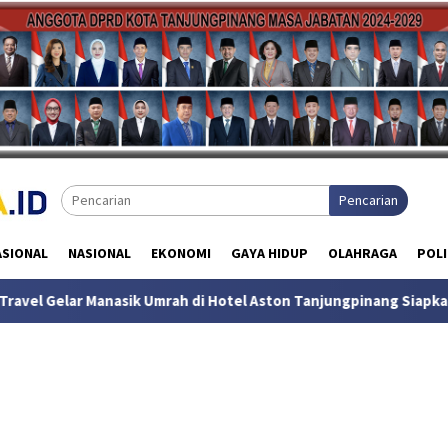
Pencarian
ASIONAL
NASIONAL
EKONOMI
GAYA HIDUP
OLAHRAGA
POLI
 Umrah di Hotel Aston Tanjungpinang Siapkan Keberangkatan Ja