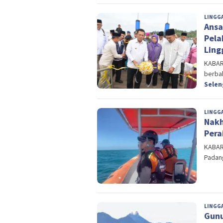
LINGG
Ansa
Pela
Ling
KABAR
berbah
Sele
LINGG
Nakh
Pera
KABAR
Padang
LINGG
Gunu