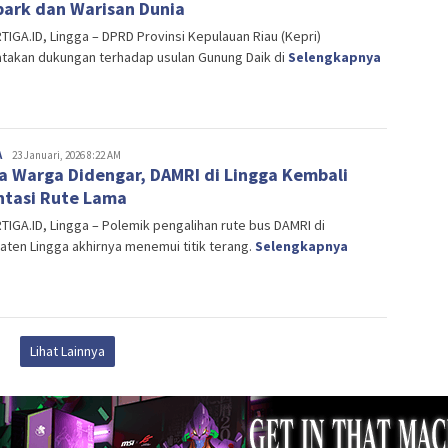
ark dan Warisan Dunia
IGA.ID, Lingga – DPRD Provinsi Kepulauan Riau (Kepri)
takan dukungan terhadap usulan Gunung Daik di
Selengkapnya
A
Editor
23 Januari, 2026 8:22 AM
a Warga Didengar, DAMRI di Lingga Kembali
ntasi Rute Lama
IGA.ID, Lingga – Polemik pengalihan rute bus DAMRI di
ten Lingga akhirnya menemui titik terang.
Selengkapnya
Lihat Lainnya