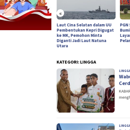
«
merdekaan yang Masih
Laut Cina Selatan dalam UU
PGN 
penjara
Pembentukan Kepri Digugat
Bumi
ke MK, Pemohon Minta
Layan
Diganti Jadi Laut Natuna
Pela
Utara
KATEGORI:
LINGGA
LINGG
Wabu
Cerd
KABART
mengha
LINGG