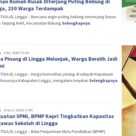
han Rumah Rusak Diterjang Puting Beliung di
ga, 230 Warga Terdampak
IGA.ID, Lingga – Bencana angin puting beliung menerjang Dusun
a Tanjung Kelit, Kecamatan Bakung
Selengkapnya
A
Editor
4 Mei, 2026 8:35 AM
a Pinang di Lingga Melonjak, Warga Beralih Jadi
ni
IGA.ID, Lingga – Harga komoditas pinang di wilayah Kepulauan
 khususnya Kabupaten Lingga, mengalami lonjakan
Selengkapnya
A
Editor
24 April, 2026 8:57 AM
uatan SPMI, BPMP Kepri Tingkatkan Kapasitas
awas Sekolah di Lingga
IGA.ID, Lingga – Balai Penjaminan Mutu Pendidikan (BPMP)