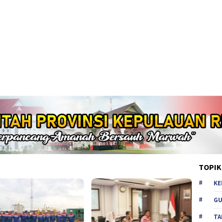
TOPIK
KE
GU
TA