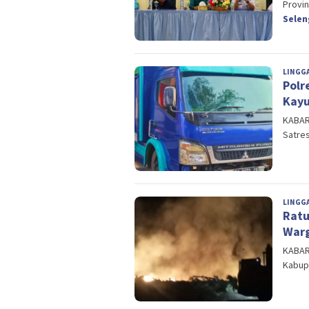
Provin
Sele
LINGG
Polr
Kayu
KABART
Satre
LINGG
Ratu
Warg
KABART
Kabupa