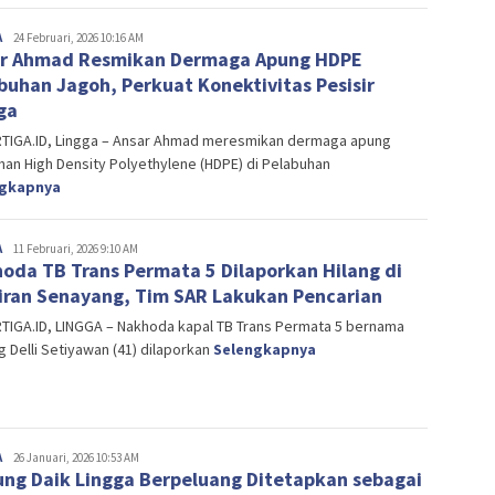
A
Editor
24 Februari, 2026 10:16 AM
r Ahmad Resmikan Dermaga Apung HDPE
buhan Jagoh, Perkuat Konektivitas Pesisir
ga
TIGA.ID, Lingga – Ansar Ahmad meresmikan dermaga apung
an High Density Polyethylene (HDPE) di Pelabuhan
ngkapnya
A
Editor
11 Februari, 2026 9:10 AM
oda TB Trans Permata 5 Dilaporkan Hilang di
iran Senayang, Tim SAR Lakukan Pencarian
TIGA.ID, LINGGA – Nakhoda kapal TB Trans Permata 5 bernama
 Delli Setiyawan (41) dilaporkan
Selengkapnya
A
Editor
26 Januari, 2026 10:53 AM
ng Daik Lingga Berpeluang Ditetapkan sebagai