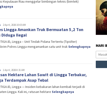
si Kepulauan Riau menggelar bimbingan teknis (bimtek)
ngkapnya
A
Editor
2 April, 2026 10:03 AM
es Lingga Amankan Truk Bermuatan 5,2 Ton
 Diduga Ilegal
IGA.ID, Lingga – Unit Tindak Pidana Tertentu (Tipidter)
MARI 
skrim Polres Lingga mengamankan satu unit truk
Selengkapnya
A
Editor
1 April, 2026 8:31 AM
san Hektare Lahan Sawit di Lingga Terbakar,
a Terdampak Asap Tebal
IGA.ID, Lingga — Insiden kebakaran lahan kembali terjadi di
ten Lingga. Kali ini, ratusan hektare
Selengkapnya