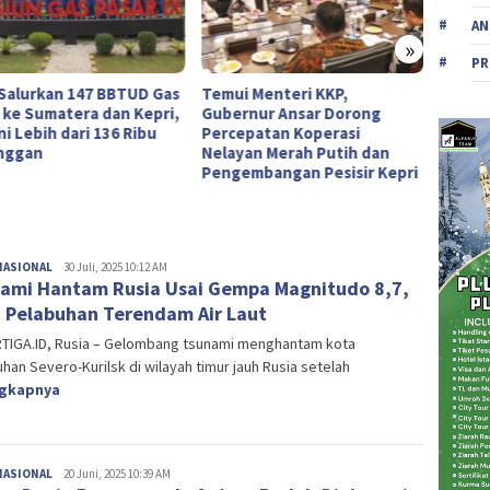
AN
»
PR
Salurkan 147 BBTUD Gas
Temui Menteri KKP,
Ketika
 ke Sumatera dan Kepri,
Gubernur Ansar Dorong
Hibura
i Lebih dari 136 Ribu
Percepatan Koperasi
nggan
Nelayan Merah Putih dan
Pengembangan Pesisir Kepri
NASIONAL
Editor
30 Juli, 2025 10:12 AM
ami Hantam Rusia Usai Gempa Magnitudo 8,7,
 Pelabuhan Terendam Air Laut
TIGA.ID, Rusia – Gelombang tsunami menghantam kota
han Severo-Kurilsk di wilayah timur jauh Rusia setelah
ngkapnya
NASIONAL
Editor
20 Juni, 2025 10:39 AM