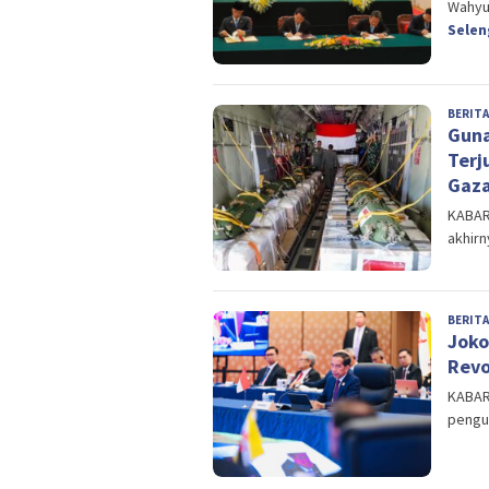
Wahyu
Sele
BERITA
Guna
Terj
Gaz
KABART
akhir
BERITA
Joko
Revo
KABAR
pengu