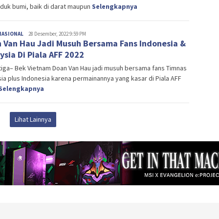
duk bumi, baik di darat maupun
Selengkapnya
NASIONAL
Editor
28 Desember, 2022 9:59 PM
 Van Hau Jadi Musuh Bersama Fans Indonesia &
ysia Di Piala AFF 2022
tiga– Bek Vietnam Doan Van Hau jadi musuh bersama fans Timnas
ia plus Indonesia karena permainannya yang kasar di Piala AFF
Selengkapnya
Lihat Lainnya