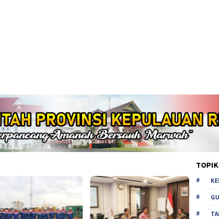
TOPIK
KE
GU
TA