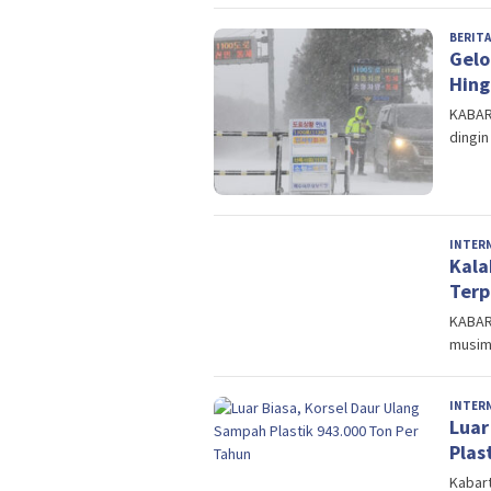
BERITA
Gelo
Hing
KABART
dingi
INTER
Kala
Terp
KABART
musim
INTER
Luar
Plas
Kabart