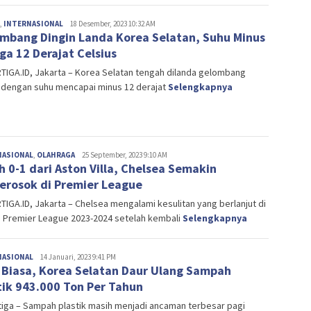
,
INTERNASIONAL
Editor
18 Desember, 2023 10:32 AM
mbang Dingin Landa Korea Selatan, Suhu Minus
ga 12 Derajat Celsius
IGA.ID, Jakarta – Korea Selatan tengah dilanda gelombang
n dengan suhu mencapai minus 12 derajat
Selengkapnya
NASIONAL
,
OLAHRAGA
Editor
25 September, 2023 9:10 AM
h 0-1 dari Aston Villa, Chelsea Semakin
erosok di Premier League
IGA.ID, Jakarta – Chelsea mengalami kesulitan yang berlanjut di
 Premier League 2023-2024 setelah kembali
Selengkapnya
NASIONAL
admin
14 Januari, 2023 9:41 PM
 Biasa, Korea Selatan Daur Ulang Sampah
K
tik 943.000 Ton Per Tahun
iga – Sampah plastik masih menjadi ancaman terbesar pagi