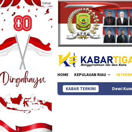
Loncat
tutup
ke
konten
HOME
KEPULAUAN RIAU
INTERN
KABAR TERKINI
Dewi Kumalasari Ansar Bagik