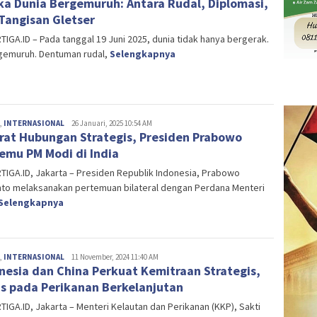
ka Dunia Bergemuruh: Antara Rudal, Diplomasi,
Tangisan Gletser
IGA.ID – Pada tanggal 19 Juni 2025, dunia tidak hanya bergerak.
rgemuruh. Dentuman rudal,
Selengkapnya
,
INTERNASIONAL
Editor
26 Januari, 2025 10:54 AM
rat Hubungan Strategis, Presiden Prabowo
emu PM Modi di India
IGA.ID, Jakarta – Presiden Republik Indonesia, Prabowo
nto melaksanakan pertemuan bilateral dengan Perdana Menteri
Selengkapnya
,
INTERNASIONAL
Editor
11 November, 2024 11:40 AM
nesia dan China Perkuat Kemitraan Strategis,
s pada Perikanan Berkelanjutan
IGA.ID, Jakarta – Menteri Kelautan dan Perikanan (KKP), Sakti