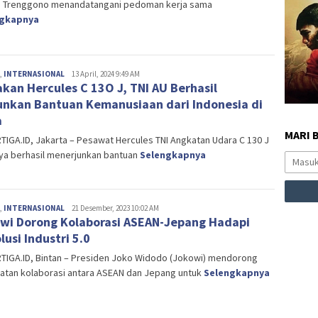
 Trenggono menandatangani pedoman kerja sama
ngkapnya
,
INTERNASIONAL
Editor
13 April, 2024 9:49 AM
kan Hercules C 13O J, TNI AU Berhasil
unkan Bantuan Kemanusiaan dari Indonesia di
a
MARI 
IGA.ID, Jakarta – Pesawat Hercules TNI Angkatan Udara C 130 J
nya berhasil menerjunkan bantuan
Selengkapnya
,
INTERNASIONAL
Editor
21 Desember, 2023 10:02 AM
wi Dorong Kolaborasi ASEAN-Jepang Hadapi
lusi Industri 5.0
TIGA.ID, Bintan – Presiden Joko Widodo (Jokowi) mendorong
atan kolaborasi antara ASEAN dan Jepang untuk
Selengkapnya