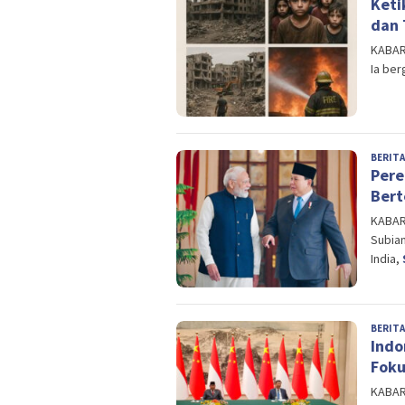
Keti
dan 
KABART
Ia be
BERITA
Pere
Bert
KABART
Subia
India,
BERITA
Indo
Foku
KABART