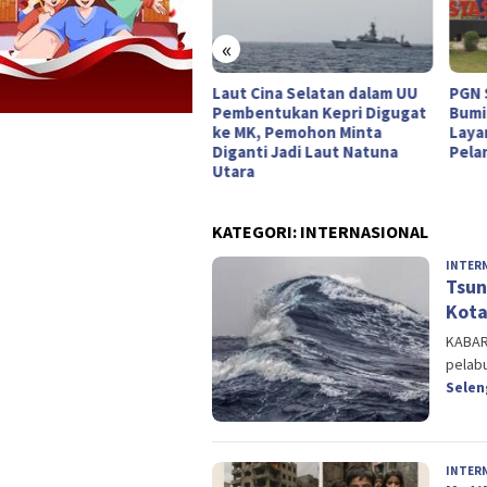
«
merdekaan yang Masih
Laut Cina Selatan dalam UU
PGN 
penjara
Pembentukan Kepri Digugat
Bumi
ke MK, Pemohon Minta
Layan
Diganti Jadi Laut Natuna
Pela
Utara
KATEGORI:
INTERNASIONAL
INTER
Tsun
Kota
KABAR
pelabu
Sele
INTER