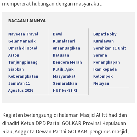
mempererat hubungan dengan masyarakat.
BACAAN LAINNYA
Naveeza Travel
Dewi
Bupati Roby
Gelar Manasik
Kumalasari
Kurniawan
Umrah di Hotel
Ansar Bagikan
Serahkan 11 Unit
Aston
Ratusan
Sarana
Tanjungpinang
Bendera Merah
Penangkapan
Siapkan
Putih, Ajak
Ikan kepada
Keberangkatan
Masyarakat
Kelompok
Jama’ah 11
Semarakkan
Nelayan
Agustus 2026
HUT ke-81 RI
Kegiatan berlangsung di halaman Masjid Al Ittihad dan
dihadiri Ketua DPD Partai GOLKAR Provinsi Kepulauan
Riau, Anggota Dewan Partai GOLKAR, pengurus masjid,