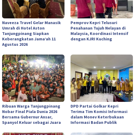
Naveeza Travel Gelar Manasik
Pemprov Kepri Telusuri
Umrah di Hotel Aston
Penahanan Tujuh Nelayan di
Tanjungpinang Siapkan
Malaysia, Koordinasi Intensif
Keberangkatan Jama’ah 11
dengan KJRI Kuching
Agustus 2026
Ribuan Warga Tanjungpinang
DPD Partai Golkar Kepri
Nobar Final Piala Dunia 2026
Terima Tim Komisi Informasi
Bersama Gubernur Ansar,
dalam Monev Keterbukaan
Spanyol Keluar sebagai Juara
Informasi Badan Publik