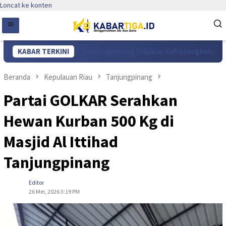
Loncat ke konten
 di Hotel Aston Tanjungpinang Siapkan Keberangkatan Jama’ah 1
KABAR TERKINI
Beranda
Kepulauan Riau
Tanjungpinang
Partai GOLKAR Serahkan
Hewan Kurban 500 Kg di
Masjid Al Ittihad
Tanjungpinang
Editor
26 Mei, 2026 3:19 PM