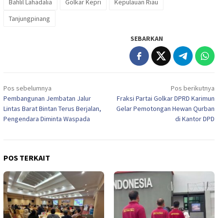
Bahlil Lahadalia
Golkar Kepri
Kepulauan Riau
Tanjungpinang
SEBARKAN
Navigasi
Pos sebelumnya
Pos berikutnya
pos
Pembangunan Jembatan Jalur
Fraksi Partai Golkar DPRD Karimun
Lintas Barat Bintan Terus Berjalan,
Gelar Pemotongan Hewan Qurban
Pengendara Diminta Waspada
di Kantor DPD
POS TERKAIT