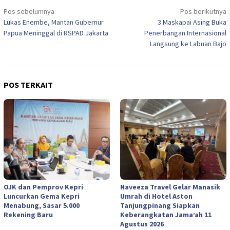
Navigasi
Pos sebelumnya
Pos berikutnya
pos
Lukas Enembe, Mantan Gubernur
3 Maskapai Asing Buka
Papua Meninggal di RSPAD Jakarta
Penerbangan Internasional
Langsung ke Labuan Bajo
POS TERKAIT
OJK dan Pemprov Kepri
Naveeza Travel Gelar Manasik
Luncurkan Gema Kepri
Umrah di Hotel Aston
Menabung, Sasar 5.000
Tanjungpinang Siapkan
Rekening Baru
Keberangkatan Jama’ah 11
Agustus 2026