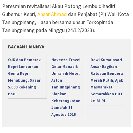
Peresmian revitalisasi Akau Potong Lembu dihadiri
Gubernur Kepri,
Ansar Ahmad
dan Penjabat (Pj) Wali Kota
Tanjungpinang, Hasan bersama unsur Forkopimda
Tanjungpinang pada Minggu (24/12/2023).
BACAAN LAINNYA
OJK dan Pemprov
Naveeza Travel
Dewi Kumalasari
Kepri Luncurkan
Gelar Manasik
Ansar Bagikan
Gema Kepri
Umrah di Hotel
Ratusan Bendera
Menabung, Sasar
Aston
Merah Putih, Ajak
5.000 Rekening
Tanjungpinang
Masyarakat
Baru
Siapkan
Semarakkan HUT
Keberangkatan
ke-81 RI
Jama’ah 11
Agustus 2026