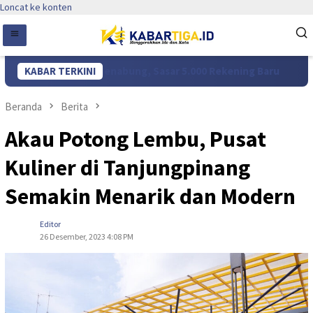
Loncat ke konten
 Gema Kepri Menabung, Sasar 5.000 Rekening Baru
KABAR TERKINI
Navee
Beranda
Berita
Akau Potong Lembu, Pusat
Kuliner di Tanjungpinang
Semakin Menarik dan Modern
Editor
26 Desember, 2023 4:08 PM