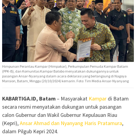
Himpunan Perantau Kampar (Himpakar), Perkumpulan Pemuda Kampar Batam
(PPK-B), dan Komunitas Kampar Batobo menyatakan dukungannya untuk
pasangan Ansar-Nyanyang dalam acara deklarasi yang berlangsung di Nagoya
Mansion, Batam, Minggu (20/10/2024) kemarin. Foto: Tim Media Ansar-Nyanyang
KABARTIGA.ID, Batam
– Masyarakat
Kampar
di Batam
secara resmi menyatakan dukungan untuk pasangan
calon Gubernur dan Wakil Gubernur Kepulauan Riau
(Kepri),
Ansar Ahmad dan Nyanyang Haris Pratamura
,
dalam Pilgub Kepri 2024.