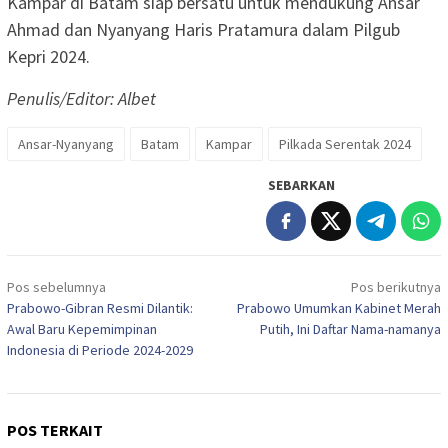
Kampar di Batam siap bersatu untuk mendukung Ansar
Ahmad dan Nyanyang Haris Pratamura dalam Pilgub
Kepri 2024.
Penulis/Editor: Albet
Ansar-Nyanyang
Batam
Kampar
Pilkada Serentak 2024
SEBARKAN
Navigasi
Pos sebelumnya
Pos berikutnya
pos
Prabowo-Gibran Resmi Dilantik:
Prabowo Umumkan Kabinet Merah
Awal Baru Kepemimpinan
Putih, Ini Daftar Nama-namanya
Indonesia di Periode 2024-2029
POS TERKAIT