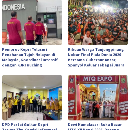
Pemprov Kepri Telusuri
Ribuan Warga Tanjungpinang
Penahanan Tujuh Nelayan di
Nobar Final Piala Dunia 2026
Malaysia, Koordinasi Intensif
Bersama Gubernur Ansar,
dengan KJRI Kuching
Spanyol Keluar sebagai Juara
DPD Partai Golkar Kepri
Dewi Kumalasari Buka Bazar
Terima Tim Komisi Informasi
MTQ XII Kepri 2026, Dorong