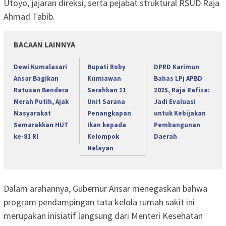
Utoyo, jajaran direksi, serta pejabat struktural RSUD Raja
Ahmad Tabib.
BACAAN LAINNYA
Dewi Kumalasari
Bupati Roby
DPRD Karimun
Ansar Bagikan
Kurniawan
Bahas LPj APBD
Ratusan Bendera
Serahkan 11
2025, Raja Rafiza:
Merah Putih, Ajak
Unit Sarana
Jadi Evaluasi
Masyarakat
Penangkapan
untuk Kebijakan
Semarakkan HUT
Ikan kepada
Pembangunan
ke-81 RI
Kelompok
Daerah
Nelayan
Dalam arahannya, Gubernur Ansar menegaskan bahwa
program pendampingan tata kelola rumah sakit ini
merupakan inisiatif langsung dari Menteri Kesehatan