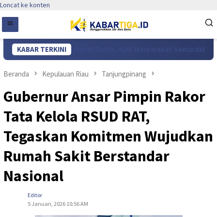
Loncat ke konten
atusan Bendera Merah Putih, Ajak Masyarakat Semarakkan HUT ke
KABAR TERKINI
Beranda
Kepulauan Riau
Tanjungpinang
Gubernur Ansar Pimpin Rakor
Tata Kelola RSUD RAT,
Tegaskan Komitmen Wujudkan
Rumah Sakit Berstandar
Nasional
Editor
5 Januari, 2026 10:56 AM