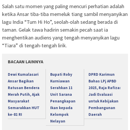
Salah satu momen yang paling mencuri perhatian adalah
ketika Ansar tiba-tiba memeluk tiang sambil menyanyikan
lagu India “Tum Hi Ho”, seolah-olah sedang berada di
taman. Gelak tawa hadirin semakin pecah saat ia
menghentikan audiens yang tengah menyanyikan lagu
“Tiara” di tengah-tengah lirik.
BACAAN LAINNYA
Dewi Kumalasari
Bupati Roby
DPRD Karimun
Ansar Bagikan
Kurniawan
Bahas LPj APBD
Ratusan Bendera
Serahkan 11
2025, Raja Rafiza:
Merah Putih, Ajak
Unit Sarana
Jadi Evaluasi
Masyarakat
Penangkapan
untuk Kebijakan
Semarakkan HUT
Ikan kepada
Pembangunan
ke-81 RI
Kelompok
Daerah
Nelayan