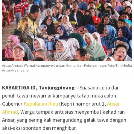
Ansar Ahmad Warnai Kampanye dengan Humor dan Kebersamaan. Foto: Tim Media
Ansar-Nyanyang
KABARTIGA.ID, Tanjungpinang
– Suasana ceria dan
penuh tawa mewarnai kampanye tatap muka calon
Gubernur
Kepulauan Riau
(Kepri) nomor urut 1,
Ansar
Ahmad
. Warga tampak antusias menyambut kehadiran
Ansar, yang sering kali mengundang gelak tawa dengan
aksi-aksi spontan dan menghibur.