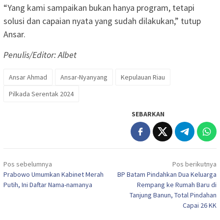
“Yang kami sampaikan bukan hanya program, tetapi
solusi dan capaian nyata yang sudah dilakukan,” tutup
Ansar.
Penulis/Editor: Albet
Ansar Ahmad
Ansar-Nyanyang
Kepulauan Riau
Pilkada Serentak 2024
SEBARKAN
Navigasi
Pos sebelumnya
Pos berikutnya
pos
Prabowo Umumkan Kabinet Merah
BP Batam Pindahkan Dua Keluarga
Putih, Ini Daftar Nama-namanya
Rempang ke Rumah Baru di
Tanjung Banun, Total Pindahan
Capai 26 KK